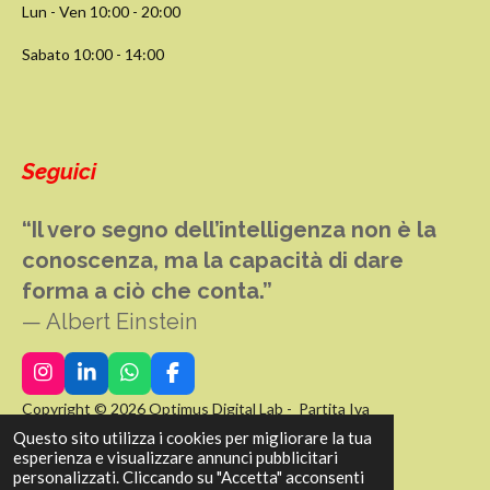
Lun - Ven 10:00 - 20:00
Sabato 10:00 - 14:00
Seguici
“Il vero segno dell’intelligenza non è la
conoscenza, ma la capacità di dare
forma a ciò che conta.”
— Albert Einstein
I
L
W
F
n
i
h
a
Copyright
© 2026 Optimus Digital Lab - Partita Iva
s
n
a
c
04299041204
Questo sito utilizza i cookies per migliorare la tua
t
k
t
e
esperienza e visualizzare annunci pubblicitari
a
e
s
b
personalizzati. Cliccando su "Accetta" acconsenti
g
d
A
o