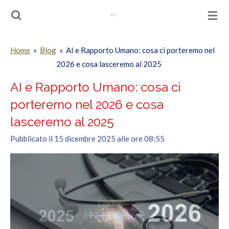
Vai
al
contenuto
Home
»
Blog
»
AI e Rapporto Umano: cosa ci porteremo nel
principale
2026 e cosa lasceremo al 2025
AI e Rapporto Umano: cosa ci
porteremo nel 2026 e cosa
lasceremo al 2025
Pubblicato il 15 dicembre 2025 alle ore 08:55