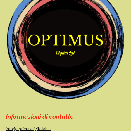
possono
per la
costruire
Tua
autorevo
Presenza
lezza
Digitale
scientific
(Senza
a
Spender
e un
Euro di
Tasca
Tua)
Informazioni di contatto
info@optimusdigitallab.it