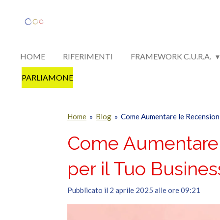
Vai
al
contenuto
principale
HOME
RIFERIMENTI
FRAMEWORK C.U.R.A.
PARLIAMONE
Home
»
Blog
»
Come Aumentare le Recensioni 
Come Aumentare le
per il Tuo Busines
Pubblicato il 2 aprile 2025 alle ore 09:21